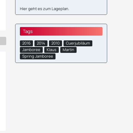
Hier geht es zum
Lageplan
.
Tags
2016
2014
2010
Cuerjubiläum
Jamboree
Klaus
Martin
Spring Jamboree