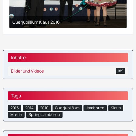
Cuerjubiläum Klaus 2016
9. April 2017 um 00:23
Inhalte
Bilder und Videos
189
Tags
2016
2014
2010
Cuerjubiläum
Jamboree
Klaus
Martin
Spring Jamboree