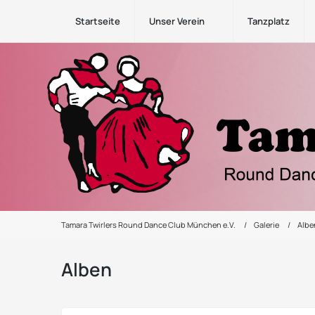
Startseite
Unser Verein
Tanzplatz
Tamara Twirlers Round Dance Club München e.V.
Galerie
Albe
Alben