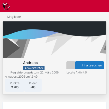
Mitglieder
Andreas
Inhalte suchen
Administrator
Registrierungsdatum
22. März 2006
Letzte Aktivität
4. August 2026 um 12:49
Punkte
Bilder
9.760
488