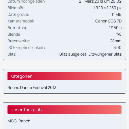
Datum hochgeladen
21. März 2018 um 20:02
Bildmaße
1.920 × 1.280 px
Dateigröße
1,1 MB
Kameramodell
Canon EOS 7D
Belichtung
1/160 s
Blende
f/8
Brennweite
28mm
ISO-Empfindlichkeit
400
Blitz
Blitz ausgelöst, Erzwungener Blitz
Kategorien
Round Dance Festival 2013
Unser Tanzplatz
MCG-Ranch