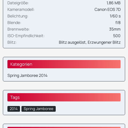
Dateigröße
1,86 MB
Kameramodell
Canon EOS 7D
Belichtung
1/60 s
Blende
f/8
Brennweite
35mm
ISO-Empfindlichkeit
500
Blitz
Blitz ausgelöst, Erzwungener Blitz
Kategorien
Spring Jamboree 2014
Tags
2014
Spring Jamboree