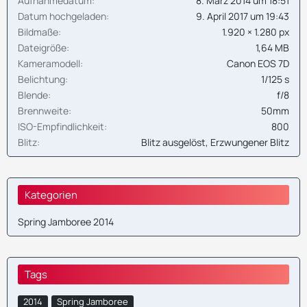
Aufnahmedatum
8. März 2014 um 18:51
Datum hochgeladen
9. April 2017 um 19:43
Bildmaße
1.920 × 1.280 px
Dateigröße
1,64 MB
Kameramodell
Canon EOS 7D
Belichtung
1/125 s
Blende
f/8
Brennweite
50mm
ISO-Empfindlichkeit
800
Blitz
Blitz ausgelöst, Erzwungener Blitz
Kategorien
Spring Jamboree 2014
Tags
2014
Spring Jamboree