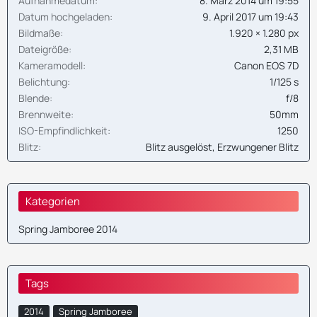
Aufnahmedatum
8. März 2014 um 19:55
Datum hochgeladen
9. April 2017 um 19:43
Bildmaße
1.920 × 1.280 px
Dateigröße
2,31 MB
Kameramodell
Canon EOS 7D
Belichtung
1/125 s
Blende
f/8
Brennweite
50mm
ISO-Empfindlichkeit
1250
Blitz
Blitz ausgelöst, Erzwungener Blitz
Kategorien
Spring Jamboree 2014
Tags
2014
Spring Jamboree