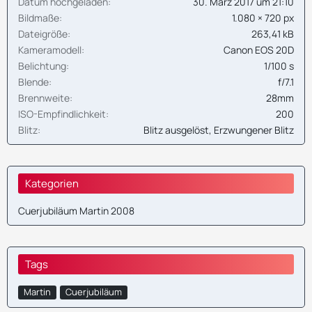
Datum hochgeladen
30. März 2017 um 21:10
Bildmaße
1.080 × 720 px
Dateigröße
263,41 kB
Kameramodell
Canon EOS 20D
Belichtung
1/100 s
Blende
f/7.1
Brennweite
28mm
ISO-Empfindlichkeit
200
Blitz
Blitz ausgelöst, Erzwungener Blitz
Kategorien
Cuerjubiläum Martin 2008
Tags
Martin
Cuerjubiläum