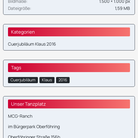
Bildmaße
1.500 × 1.000 px
Dateigröße
1,59 MB
Kategorien
Cuerjubiläum Klaus 2016
Tags
Cuerjubiläum
Klaus
2016
Unser Tanzplatz
MCG-Ranch
im Bürgerpark Oberföhring
Oberföhringer Straße 156b