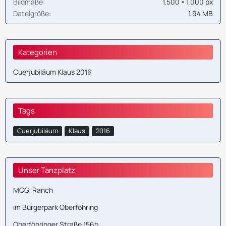
Bildmaße
1.500 × 1.000 px
Dateigröße
1,94 MB
Kategorien
Cuerjubiläum Klaus 2016
Tags
Cuerjubiläum
Klaus
2016
Unser Tanzplatz
MCG-Ranch
im Bürgerpark Oberföhring
Oberföhringer Straße 156b