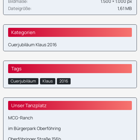
Bildmaße
1.500 × 1.000 px
Dateigröße
1,61 MB
Kategorien
Cuerjubiläum Klaus 2016
Tags
Cuerjubiläum
Klaus
2016
Unser Tanzplatz
MCG-Ranch
im Bürgerpark Oberföhring
Oberföhringer Straße 156b