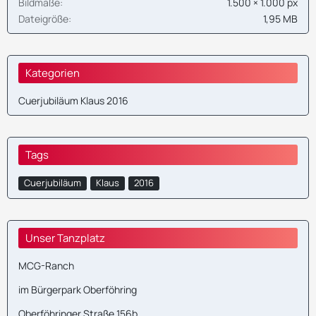
Bildmaße
1.500 × 1.000 px
Dateigröße
1,95 MB
Kategorien
Cuerjubiläum Klaus 2016
Tags
Cuerjubiläum
Klaus
2016
Unser Tanzplatz
MCG-Ranch
im Bürgerpark Oberföhring
Oberföhringer Straße 156b