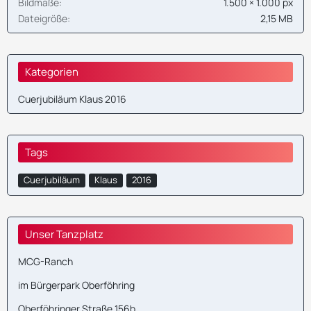
Bildmaße
1.500 × 1.000 px
Dateigröße
2,15 MB
Kategorien
Cuerjubiläum Klaus 2016
Tags
Cuerjubiläum
Klaus
2016
Unser Tanzplatz
MCG-Ranch
im Bürgerpark Oberföhring
Oberföhringer Straße 156b