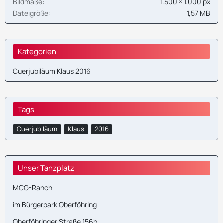
Bildmaße
1.500 × 1.000 px
Dateigröße
1,57 MB
Kategorien
Cuerjubiläum Klaus 2016
Tags
Cuerjubiläum
Klaus
2016
Unser Tanzplatz
MCG-Ranch
im Bürgerpark Oberföhring
Oberföhringer Straße 156b