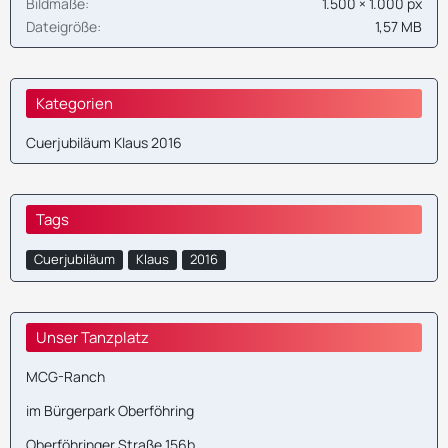
Bildmaße
1.500 × 1.000 px
Dateigröße
1,57 MB
Kategorien
Cuerjubiläum Klaus 2016
Tags
Cuerjubiläum
Klaus
2016
Unser Tanzplatz
MCG-Ranch
im Bürgerpark Oberföhring
Oberföhringer Straße 156b