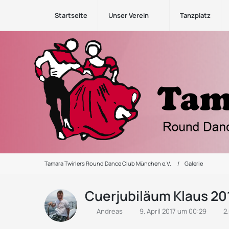
Startseite
Unser Verein
Tanzplatz
Tamara Twirlers Round Dance Club München e.V.
Galerie
Cuerjubiläum Klaus 20
Andreas
9. April 2017 um 00:29
2.