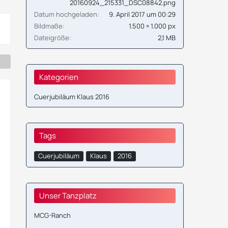
20160924_215331_DSC08842.png
Datum hochgeladen
9. April 2017 um 00:29
Bildmaße
1.500 × 1.000 px
Dateigröße
2,1 MB
Kategorien
Cuerjubiläum Klaus 2016
Tags
Cuerjubiläum
Klaus
2016
Unser Tanzplatz
MCG-Ranch