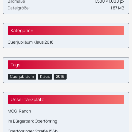
Bildmaße
1.500 × 1.000 px
Dateigröße
1,87 MB
Kategorien
Cuerjubiläum Klaus 2016
Tags
Cuerjubiläum
Klaus
2016
Unser Tanzplatz
MCG-Ranch
im Bürgerpark Oberföhring
Oberföhringer Straße 156b