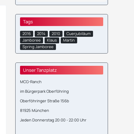
Tags
2016
2014
2010
Cuerjubiläum
Jamboree
Klaus
Martin
Spring Jamboree
Unser Tanzplatz
MCG-Ranch
im Bürgerpark Oberföhring
Oberföhringer Straße 156b
81925 München
Jeden Donnerstag 20:00 - 22:00 Uhr