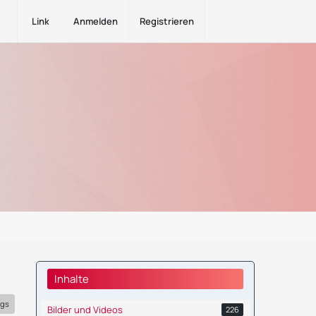
Links
Anmelden
Registrieren
Inhalte
ags
Bilder und Videos
226