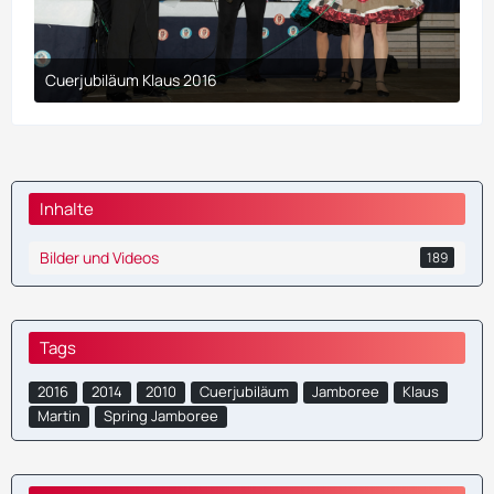
Cuerjubiläum Klaus 2016
9. April 2017 um 00:23
Inhalte
Bilder und Videos
189
Tags
2016
2014
2010
Cuerjubiläum
Jamboree
Klaus
Martin
Spring Jamboree